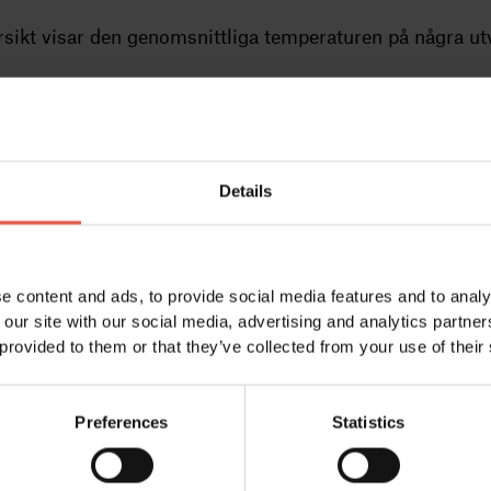
sikt visar den genomsnittliga temperaturen på några u
Feb
Mar
Apr
May
Jun
Jul
Aug
Sep
3/-2
3,5/-1
5/0
9/4
12/7
14/9
12/8
10/6
Details
4/0
6/1
9/3
14/7
17/10
18/12
17/12
14/9
2/-4
5/-3
10/2
16/7
20/11
22/13
22/13
16/9
e content and ads, to provide social media features and to analy
0/-5
1/-5
3/-2
7/2
12/6
15/9
14/7
10/5
 our site with our social media, advertising and analytics partn
 provided to them or that they’ve collected from your use of their
4/-1
7/0
11/3
16/7
19/11
22/13
22/13
17/10
1/-4
5/-2
9/2
16/7
19/11
20/12
20/12
16/9
Preferences
Statistics
-1/-7
4/-2
10/2
16/6
20/10
23/13
22/13
17/8