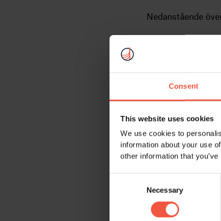
Nedanstående över
Jan
Location
2/-2
Reykjavik
Consent
3/0
Bergen
0/-4
Oslo
This website uses cookies
We use cookies to personalis
-1/-5
Tromsø
information about your use of
other information that you’ve
4/-1
Copenhagen
Consent
1/-4
Gothenburg
Necessary
Selection
0/-5
Stockholm