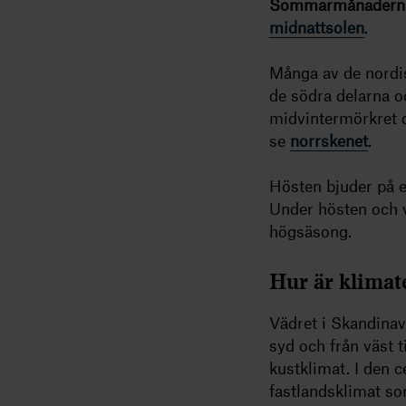
Sommarmånader
midnattsolen
.
Många av de nordi
de södra delarna o
midvintermörkret d
se
norrskenet
.
Hösten bjuder på 
Under hösten och v
högsäsong.
Hur är klimat
Vädret i Skandinavi
syd och från väst t
kustklimat. I den 
fastlandsklimat som