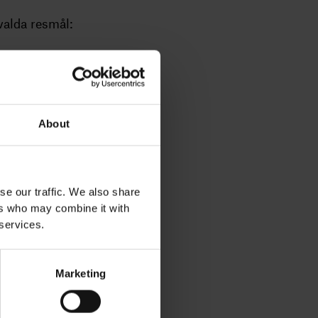
tvalda resmål:
Oct
Nov
Dec
6/3
4/0
2/-3
About
11/7
7/3
4/1
10/4
4/0
1/-4
se our traffic. We also share
5/0
2/-3
0/-5
ers who may combine it with
 services.
12/6
7/3
5/0
11/6
6/1
3/-2
Marketing
10/4
5/0
1/-3