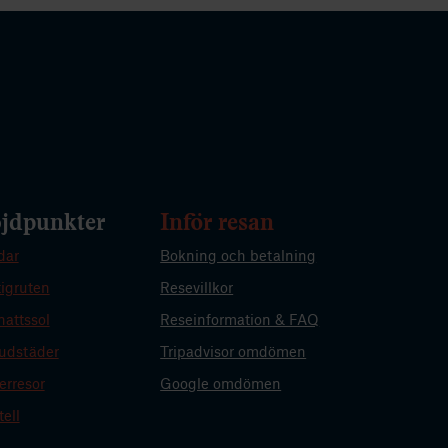
jdpunkter
Inför resan
dar
Bokning och betalning
igruten
Resevillkor
attssol
Reseinformation & FAQ
udstäder
Tripadvisor omdömen
erresor
Google omdömen
tell