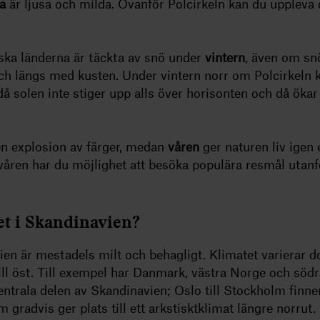
na
är ljusa och milda. Ovanför Polcirkeln kan du uppleva 
ska länderna är täckta av snö under
vintern
, även om snö
ch längs med kusten. Under vintern norr om Polcirkeln 
å solen inte stiger upp alls över horisonten och då ökar
en explosion av färger, medan
våren
ger naturen liv igen e
åren har du möjlighet att besöka populära resmål utanf
et i Skandinavien?
en är mestadels milt och behagligt. Klimatet varierar do
ill öst. Till exempel har Danmark, västra Norge och södr
centrala delen av Skandinavien; Oslo till Stockholm finne
 gradvis ger plats till ett arkstisktklimat längre norrut.