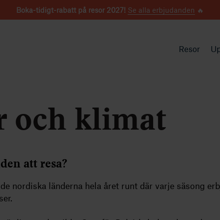
Boka-tidigt-rabatt på resor 2027!
Se alla erbjudanden
🔥
Resor
Up
r och klimat
iden att resa?
 de nordiska länderna hela året runt där varje säsong er
ser.