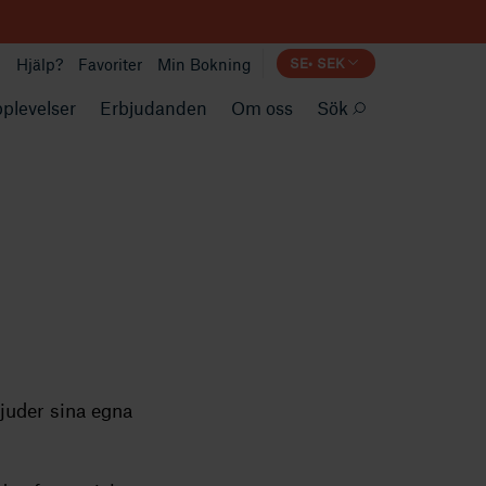
Hjälp?
Favoriter
Min Bokning
SE
•
SEK
plevelser
Erbjudanden
Om oss
Sök
bjuder sina egna