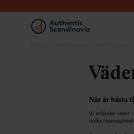
Startsida
Reseinformation
Väder och klimat
Väde
När är bästa t
Vi erbjuder resor i
unika reseupplevel