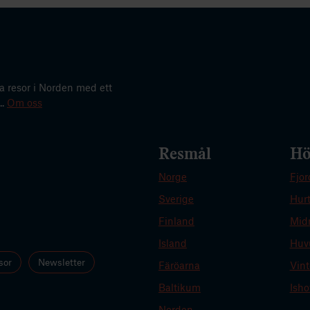
a resor i Norden med ett
..
Om oss
Resmål
Hö
Norge
Fjor
Sverige
Hurt
Finland
Midn
Island
Huv
sor
Newsletter
Färöarna
Vint
Baltikum
Isho
Norden