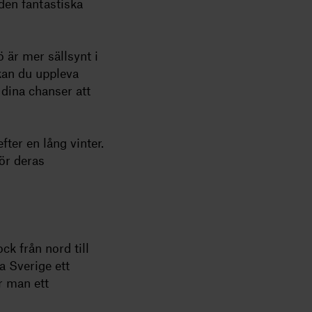
den fantastiska
 är mer sällsynt i
kan du uppleva
 dina chanser att
fter en lång vinter.
ör deras
ck från nord till
a Sverige ett
r man ett