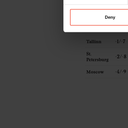
-8/-15
Kiruna
0/-5
Helsinki
Deny
-10/-
Rovaniemi
-1/-7
Tallinn
St.
-2/-8
Petersburg
-4/-9
Moscow